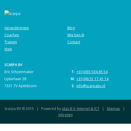
Veranderingen
Blog
Coachen
Wie ben ik
Trainen
Contact
Visie
SCARPA BV
Eric Schoenmaker
T:
+31(0)55 534 65 54
Lijsterlaan 28
M:
+31(0)6 51 17 41 14
7331 TV Apeldoorn
E:
info@scarpabv.nl
Scarpa BV © 2015
|
Powered by
Idas B.V. Internet & ICT
|
Sitemap
|
Inloggen